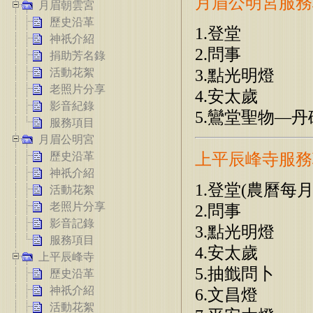
月眉公明宮服務
月眉朝雲宮
歷史沿革
1.登堂
神祇介紹
2.問事
捐助芳名錄
3.點光明燈
活動花絮
老照片分享
4.安太歲
影音紀錄
5.鸞堂聖物—丹
服務項目
月眉公明宮
上平辰峰寺服務
歷史沿革
神祇介紹
1.登堂(農曆
活動花絮
老照片分享
2.問事
影音記錄
3.點光明燈
服務項目
4.安太歲
上平辰峰寺
5.抽韱問卜
歷史沿革
神祇介紹
6.文昌燈
活動花絮