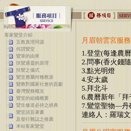
客家鸞堂介紹
月眉朝雲宮服務
五教真理同源
何謂鸞堂
1.登堂(每逢
鸞筆的由來
2.問事(香火
扶鸞通靈的原理
3.點光明燈
扶鸞之儀式
鸞堂應屬何種教派
4.安太歲
鸞教對國家社會的貢獻
5.拜北斗
臺灣鸞務概況
6.農曆新年「拜
鸞堂的組織概要
7.鸞堂聖物—丹
鷥生修道必持之經典
鸞堂請旨著書
連絡人：羅瑞文
及發行雜誌之推薦
本站客家鸞堂