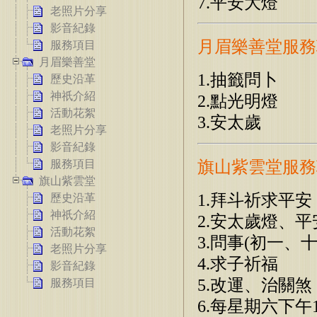
7.平安大燈
老照片分享
影音紀錄
月眉樂善堂服務
服務項目
月眉樂善堂
1.抽籤問卜
歷史沿革
神祇介紹
2.點光明燈
活動花絮
3.安太歲
老照片分享
影音紀錄
旗山紫雲堂服務
服務項目
旗山紫雲堂
1.拜斗祈求平安
歷史沿革
神祇介紹
2.安太歲燈、平
活動花絮
3.問事(初一、十
老照片分享
4.求子祈福
影音紀錄
5.改運、治關煞
服務項目
6.每星期六下午1